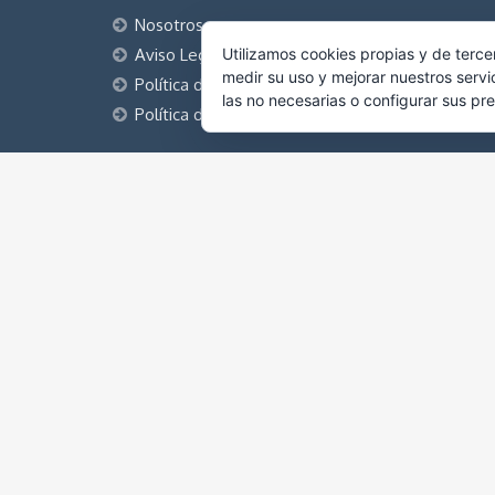
Nosotros
Aviso Legal
Utilizamos cookies propias y de terce
medir su uso y mejorar nuestros servi
Política de Privacidad
las no necesarias o configurar sus pr
Política de cookies
CONTACTO
Roq Park. Monte San Roque - Viveiro
646 514 602 - 606 863 119
info@roqsport.com